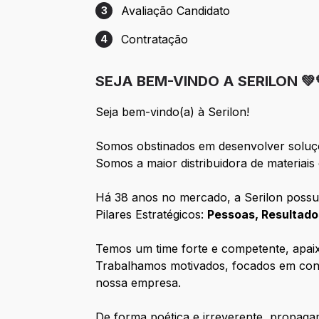
Avaliação Candidato
3
Etapa 3: Avaliação Candidato
Contratação
4
Etapa 4: Contratação
SEJA BEM-VINDO A SERILON 💚
Seja bem-vindo(a) à Serilon!
Somos obstinados em desenvolver soluções
Somos a maior distribuidora de materiai
Há 38 anos no mercado, a Serilon possui
Pilares Estratégicos:
Pessoas, Resultado
Temos um time forte e competente, apai
Trabalhamos motivados, focados em const
nossa empresa.
De forma poética e irreverente, propaga