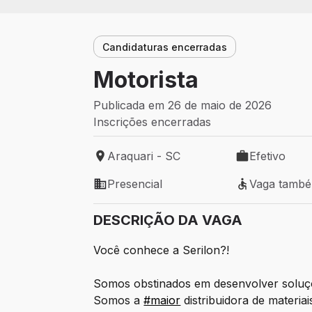
Candidaturas encerradas
Motorista
Publicada em 26 de maio de 2026
Inscrições encerradas
Araquari - SC
Efetivo
Local de trabalho: Araquari - SC
Tipo de vaga: 
Presencial
Vaga tamb
Modelo de trabalho: Presencial
Vaga também 
DESCRIÇÃO DA VAGA
Você conhece a Serilon?!
Somos obstinados em desenvolver soluções
Somos a
#maior
distribuidora de materia