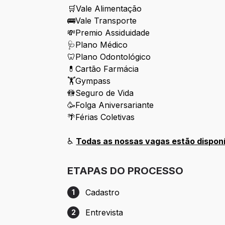
🛒Vale Alimentação
🚌Vale Transporte
💸Premio Assiduidade
🩺Plano Médico
🦷Plano Odontológico
💊Cartão Farmácia
🏋Gympass
🚻Seguro de Vida
🥳Folga Aniversariante
🌴Férias Coletivas
♿
Todas as nossas vagas estão disponí
ETAPAS DO PROCESSO
Cadastro
1
Etapa 1: Cadastro
Entrevista
2
Etapa 2: Entrevista