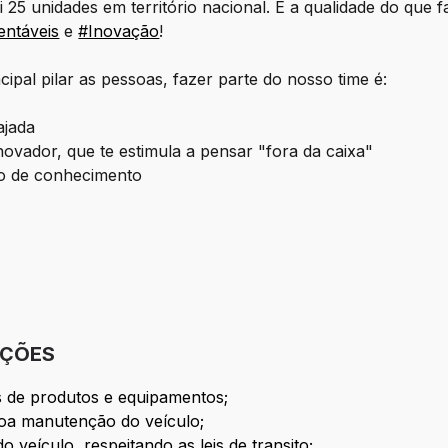
 25 unidades em território nacional. E a qualidade do que
entáveis
e
#Inovação
!
pal pilar as pessoas, fazer parte do nosso time é:
ajada
ovador, que te estimula a pensar "fora da caixa"
do de conhecimento
IÇÕES
s de produtos e equipamentos;
boa manutenção do veículo;
 veículo, respeitando as leis de transito;