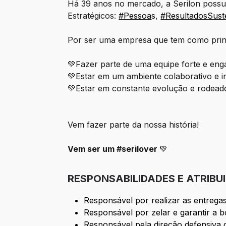
Há 39 anos no mercado, a Serilon possui
Estratégicos:
#Pessoa
s
,
#ResultadosSust
Por ser uma empresa que tem como princi
💚Fazer parte de uma equipe forte e eng
💚Estar em um ambiente colaborativo e in
💚Estar em constante evolução e rodea
Vem fazer parte da nossa história!
Vem ser um #serilover
💚
RESPONSABILIDADES E ATRIBU
Responsável por realizar as entrega
Responsável por zelar e garantir a 
Responsável pela direção defensiva do